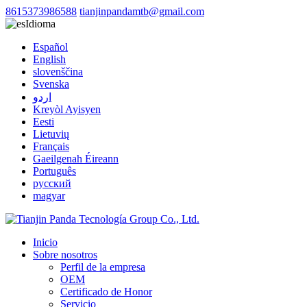
8615373986588
tianjinpandamtb@gmail.com
Idioma
Español
English
slovenščina
Svenska
اردو
Kreyòl Ayisyen
Eesti
Lietuvių
Français
Gaeilgenah Éireann
Português
русский
magyar
Inicio
Sobre nosotros
Perfil de la empresa
OEM
Certificado de Honor
Servicio